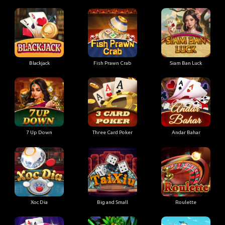
Blackjack
Fish Prawn Crab
Siam Ban Luck
7 Up Down
Three Card Poker
Andar Bahar
Xoc Dia
Big and Small
Roulette