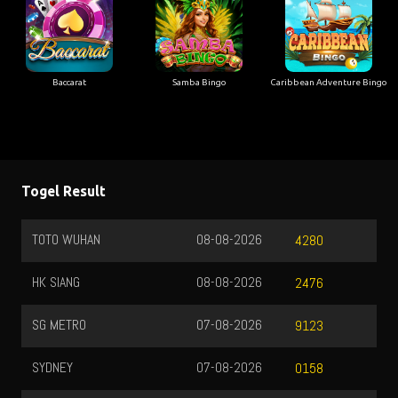
Baccarat
Samba Bingo
Caribbean Adventure Bingo
Togel Result
TOTO WUHAN
08-08-2026
4280
HK SIANG
08-08-2026
2476
SG METRO
07-08-2026
9123
SYDNEY
07-08-2026
0158