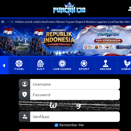
CAK138, Mohon untuk selalu konfirmasi Nomor Tujuan Deposit Melalui Layanan LiveChat dan Wahtsapp
TOGEL
SLOT
LIVE CASINO
SPORT
ARCADE
SABU
Remember Me